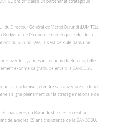
MITEL ont officialisé un partenariat stratégique
du Directeur Général de Viettel Burundi (LUMITEL),
du Budget et de l’Économie numérique, celui de la
tions du Burundi (ARCT); s’est déroulé dans une
rer avec les grandes institutions du Burundi, telles
également exprimé sa gratitude envers la BANCOBU
une : « moderniser, étendre sa couverture et donner
tive s’aligne pleinement sur la stratégie nationale de
et financières du Burundi, stimuler la création
oïncide avec les 65 ans d’existence de la BANCOBU,