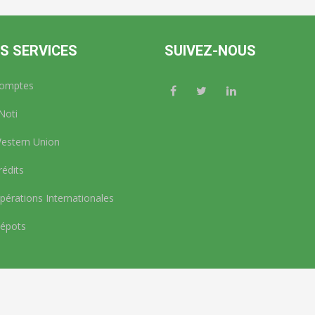
S SERVICES
SUIVEZ-NOUS
omptes
Noti
stern Union
édits
érations Internationales
épots