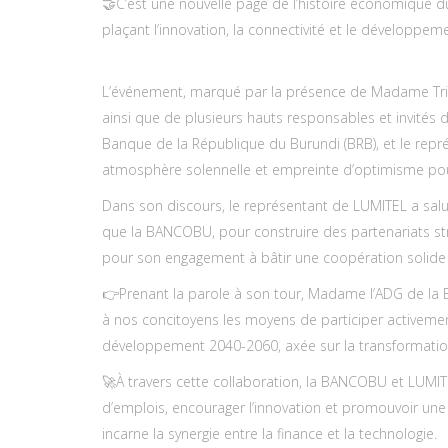
🤝C’est une nouvelle page de l’histoire économique du
plaçant l’innovation, la connectivité et le développe
L’événement, marqué par la présence de Madame Trini
ainsi que de plusieurs hauts responsables et invités 
Banque de la République du Burundi (BRB), et le repr
atmosphère solennelle et empreinte d’optimisme pour 
Dans son discours, le représentant de LUMITEL a salué 
que la BANCOBU, pour construire des partenariats str
pour son engagement à bâtir une coopération solide 
👉Prenant la parole à son tour, Madame l’ADG de la 
à nos concitoyens les moyens de participer activement 
développement 2040-2060, axée sur la transformation
🚀À travers cette collaboration, la BANCOBU et LUMITE
d’emplois, encourager l’innovation et promouvoir un
incarne la synergie entre la finance et la technologie.