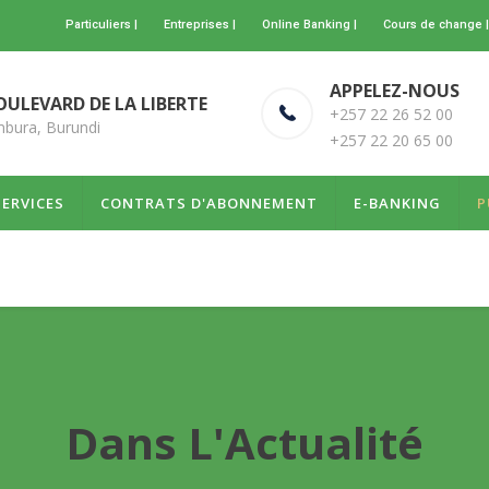
Particuliers |
Entreprises |
Online Banking |
Cours de change |
APPELEZ-NOUS
OULEVARD DE LA LIBERTE
+257 22 26 52 00
bura, Burundi
+257 22 20 65 00
SERVICES
CONTRATS D'ABONNEMENT
E-BANKING
P
Dans L'Actualité