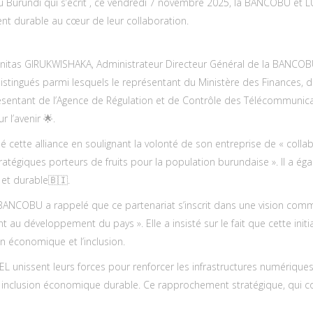
 Burundi qui s’écrit , ce vendredi 7 novembre 2025, la BANCOBU et LU
ment durable au cœur de leur collaboration.
tas GIRUKWISHAKA, Administrateur Directeur Général de la BANCOBU, 
distingués parmi lesquels le représentant du Ministère des Finances, 
ésentant de l’Agence de Régulation et de Contrôle des Télécommunica
l’avenir 🌟.
cette alliance en soulignant la volonté de son entreprise de « collabo
atégiques porteurs de fruits pour la population burundaise ». Il a 
et durable🇧🇮.
BANCOBU a rappelé que ce partenariat s’inscrit dans une vision comm
au développement du pays ». Elle a insisté sur le fait que cette initia
 économique et l’inclusion.
L unissent leurs forces pour renforcer les infrastructures numériques 
e inclusion économique durable. Ce rapprochement stratégique, qui c