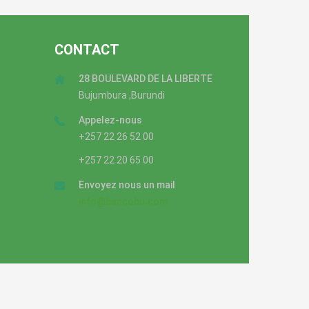
CONTACT
28 BOULEVARD DE LA LIBERTE
Bujumbura ,Burundi
Appelez-nous
+257 22 26 52 00
+257 22 20 65 00
Envoyez nous un mail
info@bancobu.com