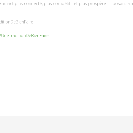
Burundi plus connecté, plus compétitif et plus prospère — posant ainsi
ditionDeBienFaire
#UneTraditionDeBienFaire