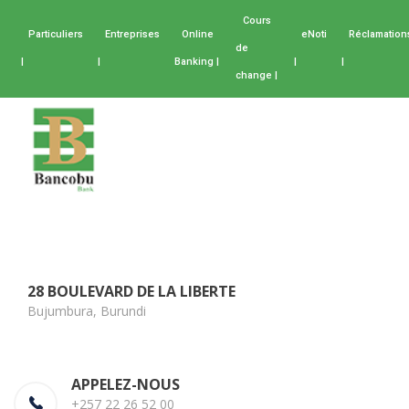
Cours
Particuliers
Entreprises
Online
eNoti
Réclamation
de
|
|
Banking |
|
|
change |
28 BOULEVARD DE LA LIBERTE
Bujumbura, Burundi
APPELEZ-NOUS
+257 22 26 52 00