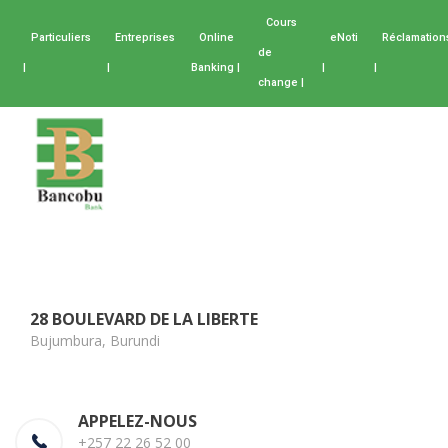
Cours
Particuliers
Entreprises
Online
eNoti
Réclamation
de
|
|
Banking |
|
|
change |
28 BOULEVARD DE LA LIBERTE
Bujumbura, Burundi
APPELEZ-NOUS
+257 22 26 52 00